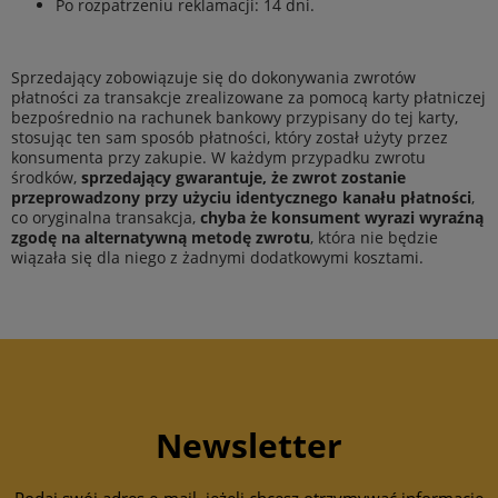
Po rozpatrzeniu reklamacji: 14 dni.
Sprzedający zobowiązuje się do dokonywania zwrotów
płatności za transakcje zrealizowane za pomocą karty płatniczej
bezpośrednio na rachunek bankowy przypisany do tej karty,
stosując ten sam sposób płatności, który został użyty przez
konsumenta przy zakupie. W każdym przypadku zwrotu
środków,
sprzedający gwarantuje, że zwrot zostanie
przeprowadzony przy użyciu identycznego kanału płatności
,
co oryginalna transakcja,
chyba że konsument wyrazi wyraźną
zgodę na alternatywną metodę zwrotu
, która nie będzie
wiązała się dla niego z żadnymi dodatkowymi kosztami.
Newsletter
Podaj swój adres e-mail, jeżeli chcesz otrzymywać informacje