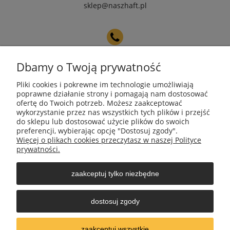
sklep@naszhaft.pl
+48 508 224 205
Dbamy o Twoją prywatność
Pliki cookies i pokrewne im technologie umożliwiają
Pomoc
poprawne działanie strony i pomagają nam dostosować
ofertę do Twoich potrzeb. Możesz zaakceptować
wykorzystanie przez nas wszystkich tych plików i przejść
Moje konto
do sklepu lub dostosować użycie plików do swoich
preferencji, wybierając opcję "Dostosuj zgody".
Więcej o plikach cookies przeczytasz w naszej Polityce
Płatności i dostawa
prywatności.
zaakceptuj tylko niezbędne
Informacje
dostosuj zgody
O nas
zaakceptuj wszystkie