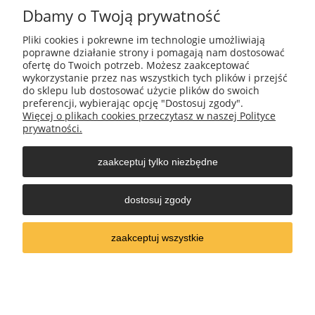
Dbamy o Twoją prywatność
Pliki cookies i pokrewne im technologie umożliwiają
Pomoc
poprawne działanie strony i pomagają nam dostosować
ofertę do Twoich potrzeb. Możesz zaakceptować
wykorzystanie przez nas wszystkich tych plików i przejść
Moje konto
do sklepu lub dostosować użycie plików do swoich
preferencji, wybierając opcję "Dostosuj zgody".
Więcej o plikach cookies przeczytasz w naszej Polityce
Płatności i dostawa
prywatności.
zaakceptuj tylko niezbędne
Informacje
dostosuj zgody
O nas
zaakceptuj wszystkie
pokaż pełną wersję strony
Sklep internetowy Shoper Premium